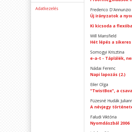
Adatkezelés
Frederico D'Annunzio
Új irányzatok a n
Ki kicsoda a flexób
Will Mansfield
Hét lépés a sikeres 
Somogyi Krisztina
e-a-t - Táplálék, 
Nádai Ferenc
Napi lapozás (2.)
Eiler Olga
"TwistBox", a csa
Füzesné Hudák Julian
A névjegy történet
Faludi Viktória
Nyomdászbál 2006