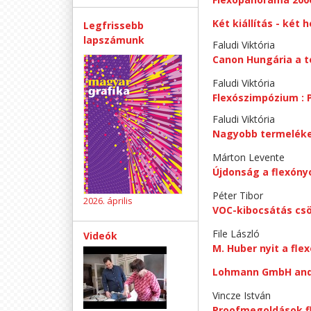
Két kiállítás - két h
Legfrissebb
lapszámunk
Faludi Viktória
Canon Hungária a 
Faludi Viktória
Flexószimpózium : P
Faludi Viktória
Nagyobb termelék
Márton Levente
Újdonság a flexón
Péter Tibor
2026. április
VOC-kibocsátás cs
File László
Videók
M. Huber nyit a flex
Lohmann GmbH and
Vincze István
Proofmegoldások f