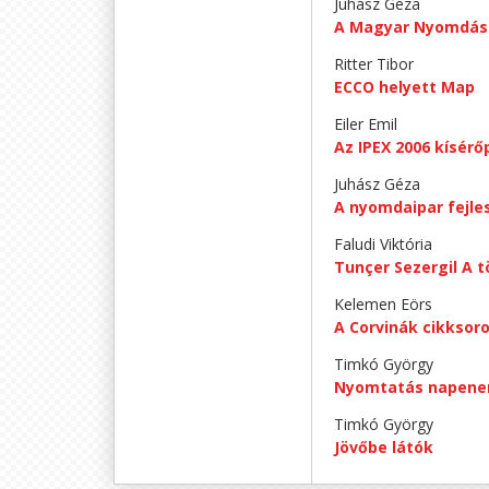
Juhász Géza
A Magyar Nyomdásza
Ritter Tibor
ECCO helyett Map
Eiler Emil
Az IPEX 2006 kísérő
Juhász Géza
A nyomdaipar fejles
Faludi Viktória
Tunçer Sezergil A 
Kelemen Eörs
A Corvinák cikksoro
Timkó György
Nyomtatás napener
Timkó György
Jövőbe látók