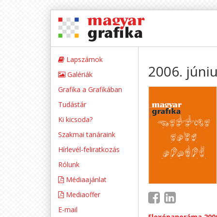
Lapszámok
2006. júni
Galériák
Grafika a Grafikában
Tudástár
Ki kicsoda?
Szakmai tanáraink
Hírlevél-feliratkozás
Rólunk
Médiaajánlat
Mediaoffer
E-mail
Flexópanoráma 200