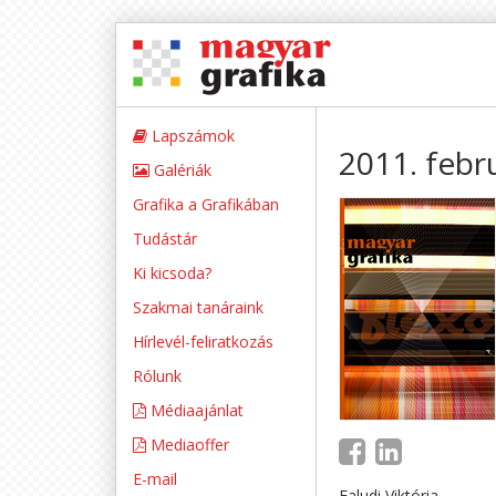
Lapszámok
2011. febr
Galériák
Grafika a Grafikában
Tudástár
Ki kicsoda?
Szakmai tanáraink
Hírlevél-feliratkozás
Rólunk
Médiaajánlat
Mediaoffer
E-mail
Faludi Viktória