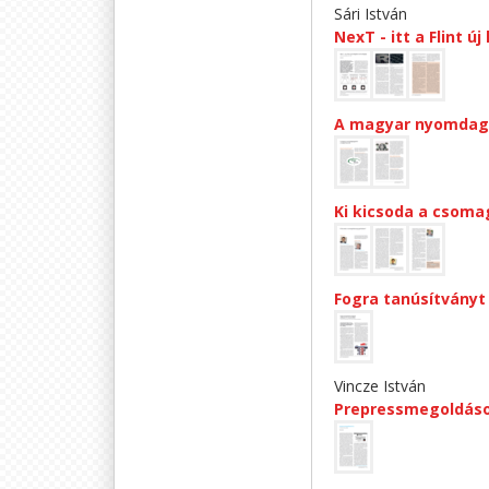
Sári István
NexT - itt a Flint új
A magyar nyomdagép
Ki kicsoda a csoma
Fogra tanúsítványt
Vincze István
Prepressmegoldáso