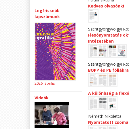
Kedves olvasónk!
Legfrissebb
lapszámunk
Szentgyörgyvölgyi Roz
Flexónyomtatás ok
Intézetében
Szentgyörgyvölgyi Roz
BOPP és PE fóliákr
2026. április
A különbség a flex
Videók
Németh Nikoletta
Nyomtatott csomag