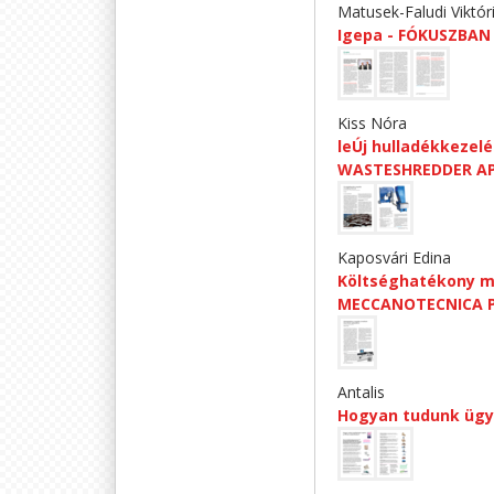
Matusek-Faludi Viktóri
Igepa - FÓKUSZBA
Kiss Nóra
leÚj hulladékkezel
WASTESHREDDER A
Kaposvári Edina
Költséghatékony m
MECCANOTECNICA 
Antalis
Hogyan tudunk ügyf