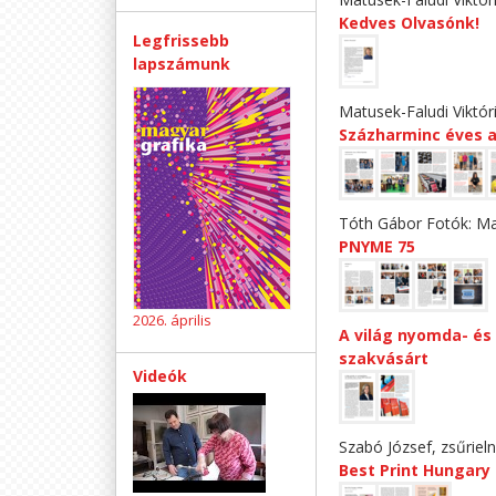
Kedves Olvasónk!
Legfrissebb
lapszámunk
Matusek-Faludi Viktór
Százharminc éves 
Tóth Gábor Fotók: Mat
PNYME 75
2026. április
A világ nyomda- és 
szakvásárt
Videók
Szabó József, zsűriel
Best Print Hungar