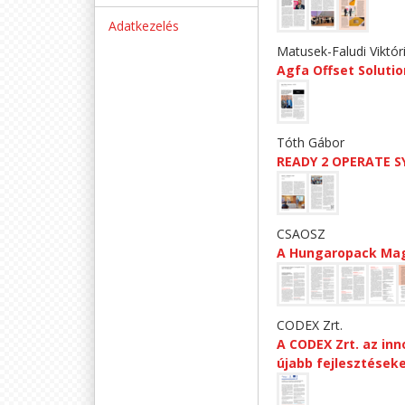
Adatkezelés
Matusek-Faludi Viktóri
Agfa Offset Solutio
Tóth Gábor
READY 2 OPERATE S
CSAOSZ
A Hungaropack Magy
CODEX Zrt.
A CODEX Zrt. az in
újabb fejlesztéseke