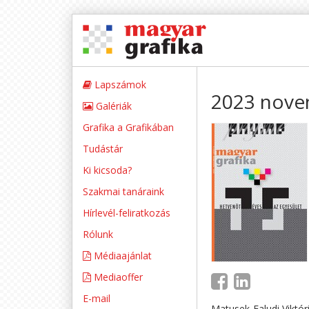
Lapszámok
2023 nov
Galériák
Grafika a Grafikában
Tudástár
Ki kicsoda?
Szakmai tanáraink
Hírlevél-feliratkozás
Rólunk
Médiaajánlat
Mediaoffer
E-mail
Matusek-Faludi Viktór