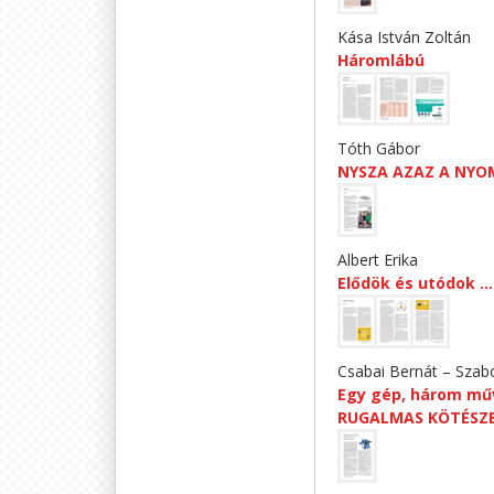
Kása István Zoltán
Háromlábú
Tóth Gábor
NYSZA AZAZ A NYO
Albert Erika
Elődök és utódok
Csabai Bernát – Szab
Egy gép, három műv
RUGALMAS KÖTÉSZE