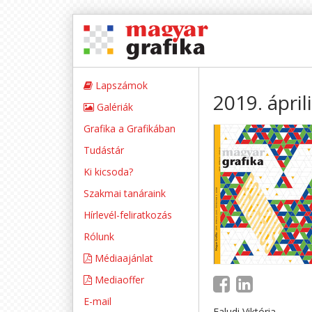
Lapszámok
2019. ápril
Galériák
Grafika a Grafikában
Tudástár
Ki kicsoda?
Szakmai tanáraink
Hírlevél-feliratkozás
Rólunk
Médiaajánlat
Mediaoffer
E-mail
Faludi Viktória