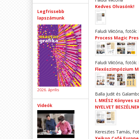
Kedves Olvasónk!
Legfrissebb
lapszámunk
Faludi Viktória, fotók: 
Process Magic Pre
Faludi Viktória, fotók: 
Flexószimpózium M
2026. április
Balla Judit és Galam
I. MKÉSZ Könyves 
Videók
NYELVET BESZÉLNE
Keresztes Tamás, Fotó
Xeikon Café Euro