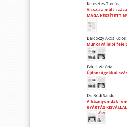
Keresztes Tamás
Vissza a múlt száz
MAGA KÉSZÍTETT 
Bardóczy Ákos Kolos
Munkavállalói felelő
Faludi Viktória
Újdonságokkal szá
Dr. Bódi Sándor
A házinyomdák re
GYÁRTÁS KISVÁLLA