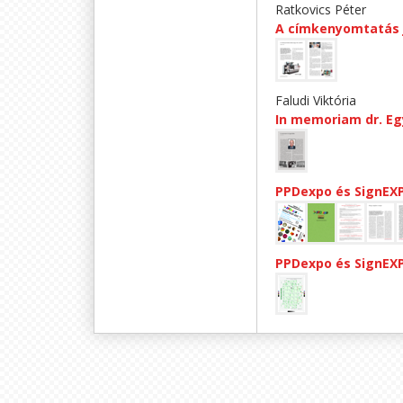
Ratkovics Péter
A címkenyomtatás j
Faludi Viktória
In memoriam dr. Eg
PPDexpo és SignEX
PPDexpo és SignEX