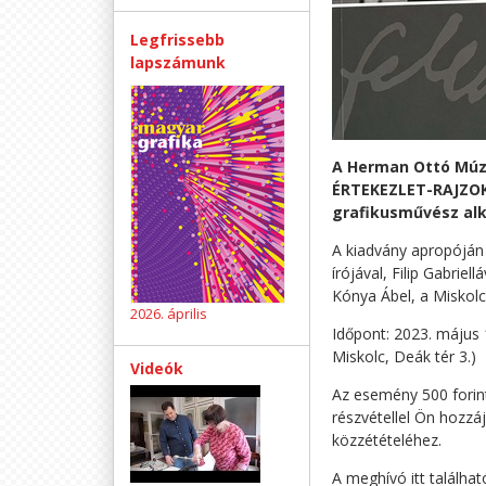
Legfrissebb
lapszámunk
A Herman Ottó Múze
ÉRTEKEZLET-RAJZOK 
grafikusművész alk
A kiadvány apropóján 
írójával, Filip Gabriel
Kónya Ábel, a Miskolc
2026. április
Időpont: 2023. május 1
Miskolc, Deák tér 3.)
Videók
Az esemény 500 forin
részvétellel Ön hozzá
közzétételéhez.
A meghívó itt találhat