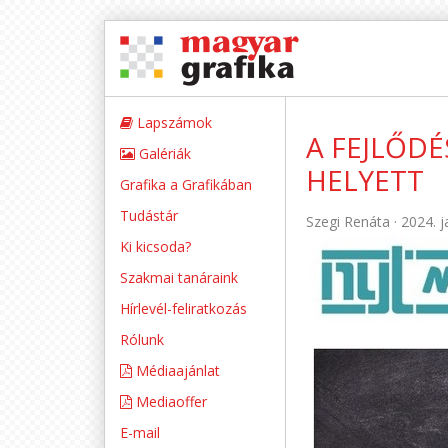
Lapszámok
A FEJLŐDÉ
Galériák
HELYETT
Grafika a Grafikában
Tudástár
Szegi Renáta ·
2024. j
Ki kicsoda?
Szakmai tanáraink
Hírlevél-feliratkozás
Rólunk
Médiaajánlat
Mediaoffer
E-mail