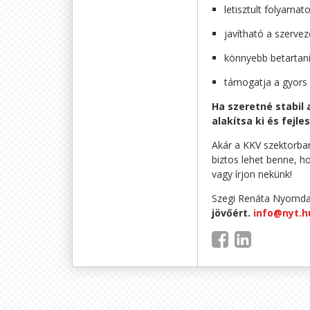
letisztult folyamat
javítható a szerve
könnyebb betartan
támogatja a gyors 
Ha szeretné stabil
alakítsa ki és fejl
Akár a KKV szektorban 
biztos lehet benne, h
vagy írjon nekünk!
Szegi Renáta Nyomda
jövőért.
info@nyt.h