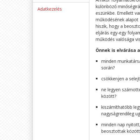
különböző minőségirán
Adatkezelés
eszünkbe. Emellett va
működésének alapot és
hiszik, hogy a beoszto
eljárás egy-egy folyam
működés valósága vis
Önnek is elvárása 
minden munkatársa
során?
csökkenjen a selej
ne legyen számott
között?
kiszámíthatóbb leg
nagyságrendileg ug
minden nap nyitott
beosztottak között