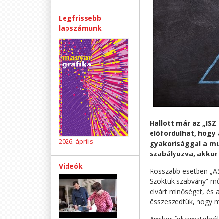
Legfrissebb
lapszámunk
Hallott már az „IS
előfordulhat, hogy
2026. április
gyakorisággal a mu
szabályozva, akkor
Videók
Rosszabb esetben „AS” 
Szoktuk szabvány” műk
elvárt minőséget, és
összeszedtük, hogy mi
Amikor folyamatokról