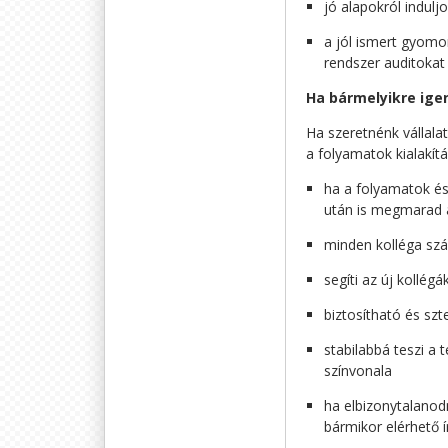
jó alapokról indul
a jól ismert gyomo
rendszer auditokat 
Ha bármelyikre igen
Ha szeretnénk vállala
a folyamatok kialakítá
ha a folyamatok és
után is megmarad 
minden kolléga sz
segíti az új kollégá
biztosítható és szt
stabilabbá teszi a 
színvonala
ha elbizonytalanod
bármikor elérhető í