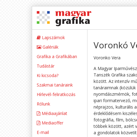
Lapszámok
Voronkó V
Galériák
Grafika a Grafikában
Voronko Vera
Tudástár
A Magyar Iparművész
Tanszék Grafika szak
Ki kicsoda?
között. Az intenzív m
Szakmai tanáraink
tanáraimnak (közülük
nyomdászmérnök, fot
Hírlevél-feliratkozás
ipari formatervező, m
Rólunk
néprajzos, kulturális
Médiaajánlat
érdeklődésem kiszéle
fotográfia, film, bölc
Mediaoffer
többek között, azért 
E-mail
a gondolatok közvetít