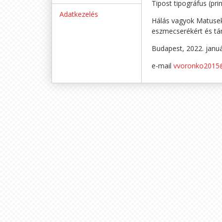
Tipost tipográfus (pr
Adatkezelés
Hálás vagyok Matusek-
eszmecserékért és tám
Budapest, 2022. janu
e-mail
vvoronko2015