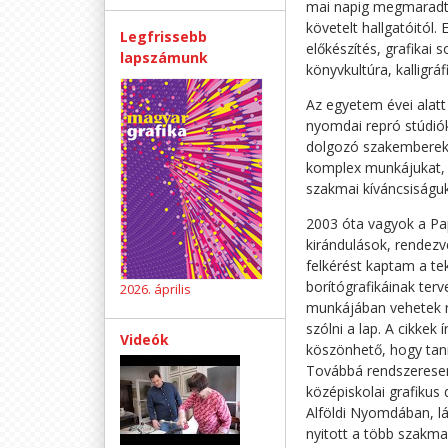
mai napig megmaradt.
követelt hallgatóitól
Legfrissebb
előkészítés, grafikai s
lapszámunk
könyvkultúra, kalligráfi
Az egyetem évei alatt
nyomdai repró stúdió
dolgozó szakemberek 
komplex munkájukat, n
szakmai kíváncsiságuk
2003 óta vagyok a Pap
kirándulások, rendezv
felkérést kaptam a te
borítógrafikáinak ter
2026. április
munkájában vehetek ré
szólni a lap. A cikkek
Videók
köszönhető, hogy tanm
Továbbá rendszeresen
középiskolai grafikus
Alföldi Nyomdában, lá
nyitott a több szakma