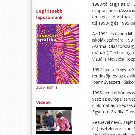
1983-tól tagja az MTE
csoportjának (Associa
Legfrissebb
említett csoportnak. 
lapszámunk
től 1993-ig és 1995-b
Az 1991-es évben kiboc
iskolák számára. 199
(Párma, Olaszország)
mának („Technológia é
Vizuális Nevelési Közp
1992-ben a Tölgyfa Ga
rendezője és az ez al
Iparművészeti Főiskol
2026. április
1995-ben kéthónapos l
vesz az európai terv
Videók
diplomát adó képzés 
Egyetem Grafika Tans
Zeebevel nevű, saját 
és) tiszteletére szán
Antikvárium megbízásár