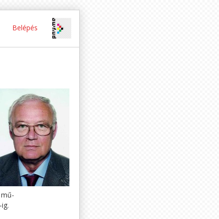
Belépés
a mű-
ig.