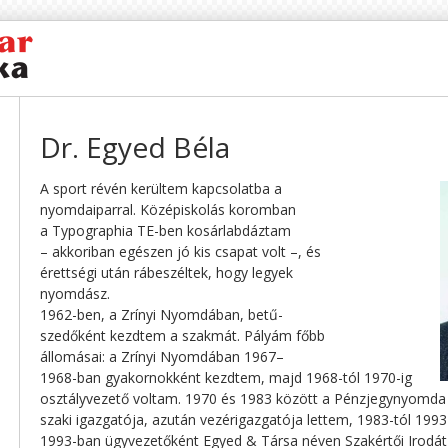
Dr. Egyed Béla
A sport révén kerültem kapcsolatba a
nyomdaiparral. Középiskolás koromban
a Typographia TE-ben kosárlabdáztam
– akkoriban egészen jó kis csapat volt –, és
érettségi után rábeszéltek, hogy legyek
nyomdász.
1962-ben, a Zrínyi Nyomdában, betű-
szedőként kezdtem a szakmát. Pályám főbb
állomásai: a Zrínyi Nyomdában 1967–
1968-ban gyakornokként kezdtem, majd 1968-tól 1970-ig
osztályvezető voltam. 1970 és 1983 között a Pénzjegynyomd
szaki igazgatója, azután vezérigazgatója lettem, 1983-tól 1993-
1993-ban ügyvezetőként Egyed & Társa néven Szakértői Irodát