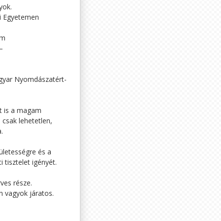
yok.
i Egyetemen
em
–
gyar Nyomdászatért-
át is a magam
 csak lehetetlen,
.
letességre és a
tisztelet igényét.
ves része.
n vagyok járatos.