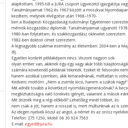
alapítottam. 1995-től a JURA csoport ügyvezető igazgatója vag
Tanulmányaimat 1962 és 1967 között a moszkvai Nyomdaipar
kezdtem, melynek elvégzése után 1968–1970-
ben a Budapesti Közgazdaság-tudományi Egyetemen szerezt
mérnök-közgazdász diplomát. Tanulmányaimat ugyanott 1978
1980-ban folytattam, és szakközgazdász oklevelet szereztem.
1982-ben doktori címet szereztem.
A legnagyobb szakmai esemény az életemben: 2004-ben a Ma
díj.
Egyetlen konkrét példaképem nincs. Viszont nagyon sok
olyan ember van, akiknek egy-egy vagy akár több tulajdonság
számára követendő példának tekintek. Ezeket itt felsorolni nem
hanem azokkal szemben, akik kimaradnának, méltatlan is volna
Kedvenc mottóm: „Nem a zsemle kicsi, hanem a szátok nagy!”
Mit adnék tovább a következő nyomdászgenerációnak? A becsü
megbízhatóságra való törekvés igényét, valamint a mások iránti 
Mit őriznék meg a régi időkből? Lehetőleg minél többet, és
nem csak a jót, hanem a rosszat is, mert múltunknak az is szer
Az idegen nyelvek közül az angol, a német és az orosz nyelvbe
Telefon: 275 1250, Mobil: 06 30 924 7563
E-mail:
egyed@jura.hu