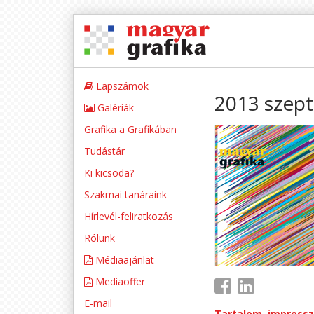
Lapszámok
2013 szep
Galériák
Grafika a Grafikában
Tudástár
Ki kicsoda?
Szakmai tanáraink
Hírlevél-feliratkozás
Rólunk
Médiaajánlat
Mediaoffer
E-mail
Tartalom, impress