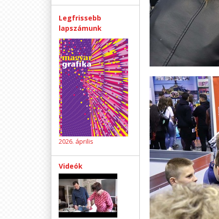
Legfrissebb
lapszámunk
2026. április
Videók