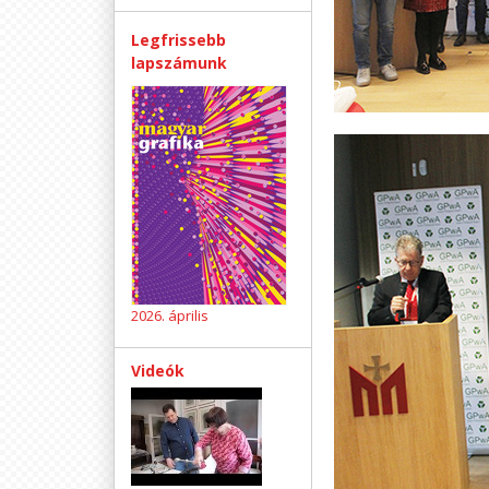
Legfrissebb
lapszámunk
2026. április
Videók