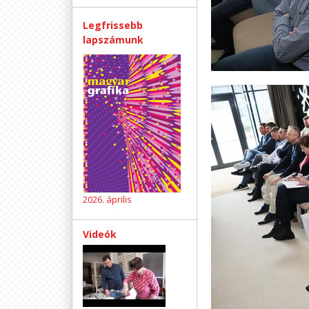
Legfrissebb
lapszámunk
2026. április
Videók