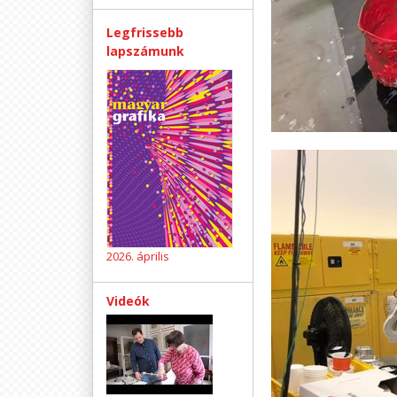
Legfrissebb
lapszámunk
2026. április
Videók