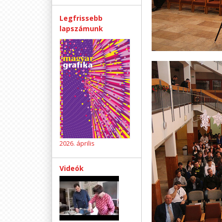
Legfrissebb
lapszámunk
2026. április
Videók