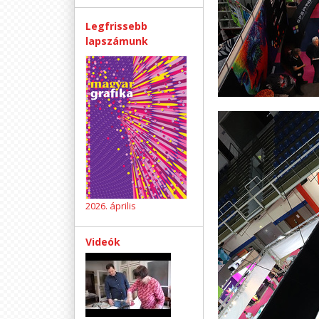
Legfrissebb
lapszámunk
2026. április
Videók