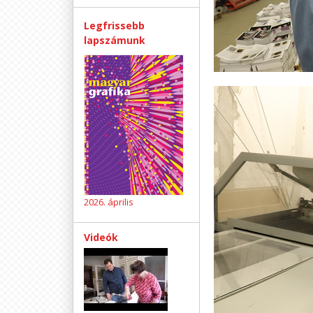
Legfrissebb
lapszámunk
2026. április
Videók